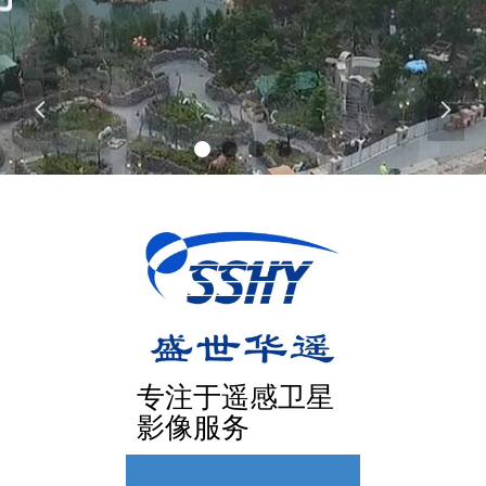
넳
넲
专注于遥感卫星
影像服务