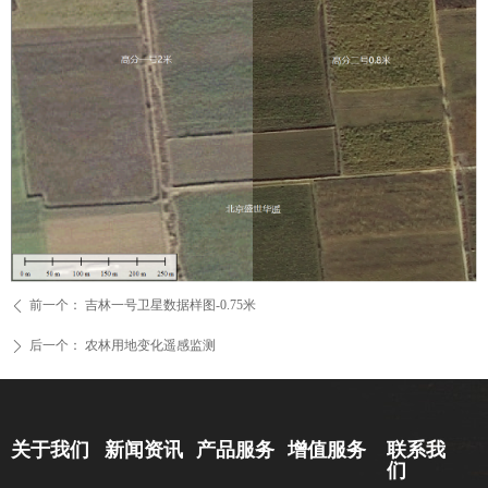
前一个：
吉林一号卫星数据样图-0.75米
ꄴ
后一个：
农林用地变化遥感监测
ꄲ
新闻资讯
关于我们
产品服务
增值服务
联系我
们