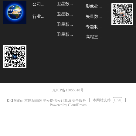
卫
星数据介绍
公
司新闻
影
像处理服务
卫
星数据样图
行
业新闻
矢
量数据服务
卫
星影像价格
专
题制作服务
卫
星影像汇总
高
程三维服务
京ICP备15055318号
本网站支持
IPv6
本网站由阿里云提供云计算及安全服务
Powered by CloudDream