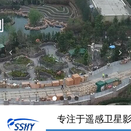
넳
넲
专注于遥感卫星